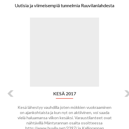
Uutisia ja viimeisempiä tunnelmia Ruuvilanlahdesta
Previous
Ne
KESÄ 2017
Kesä lähestyy vauhdilla joten mökkien vuokraaminen
on ajankohtaista ja kun nyt on aktiivinen, voi saada
vielä haluamansa viikon kesäksi. Varaustilanteet ovat
nähtävillä Mäntyrannan osalta osoitteessa
http://www.huvila.net/2397/ ja Kalliorannan