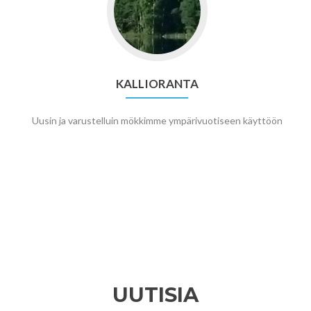
Kallioranta
KALLIORANTA
Uusin ja varustelluin mökkimme ympärivuotiseen käyttöön
UUTISIA