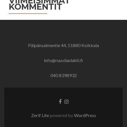
VIIMEISIMMÄT
KOMMENTIT
Pälpänsalmentie 44, 51880 Koikkala
info@ruuvilanlahti.fi
040 8398932
Go
Go
to
to
Facebook
Instagram
Zerif Lite
powered by
WordPress