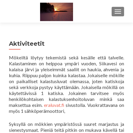
TOGGL
Aktiviteetit
Mökeiltä löytyy tekemistä sekä kesälle että talvelle.
Kalastaminen on helppoa ympäri vuoden, Siikavesi on
kalaisa järvi ja yleiseimmät saaliit on haukia, ahvenia ja
kuhia. Riippuu paljon kuinka kalastaa. Jokaiselle mökille
on paikalliset kalastusluvat olemassa, joten katiskoja
sekä verkkoja pystyy käyttämään. Jokaisella mökillä on
käytettävissä 1 katiska. Jokainen tarvitsee myös
henkilökohtaisen kalastuksenhoitoluvan minkä saa
maksettua esim.
eraluvat.fi
sivustolla. Vuokrattavana on
myös 1 sähköperämoottori,
Syksyllä on mökkien ympäristössä suuret marjastus ja
sienestysmaat. Pieniä teitä pitkin on mukava kävellä tai