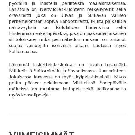
pyöräillä ja ihastella perinteistä maalaismaisemaa.
Lähistöllä on Neitvuoren-Luonterin retkeilyreitit sekä
oravareitti joka on Juvan ja Sulkavan välinen
perhemelontaan sopiva kanoottireitti. Muita paikallisia
nähtävyyksiä on Kololahden hiidenkirnu sekä
Hiidenmaan enkelinpesäkivi, joka on jääkauden aikainen
siirtolohkare, mikä perimätiedon mukaan on antanut
suojaa vainoojilta isonvihan aikaan. Luolassa myös
kalliomaalaus.
Lähimmät laskettelukeskukset on Juvalla hasamäki,
Mikkelissä Skitornimäki ja Savonlinnassa Ruunarinteet.
Jokaisessa kunnassa on myös kylpylä/uimahalli. Myös
golfia pääsee pelailemaan Mikkelissä. Sadepäivälle
mökeissä on muutama lautapeli sekä kalliorannassa
myös konsolipelejä.