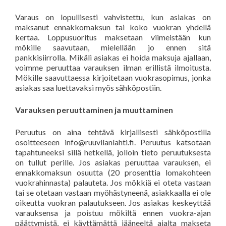
Varaus on lopullisesti vahvistettu, kun asiakas on
maksanut ennakkomaksun tai koko vuokran yhdellä
kertaa. Loppusuoritus maksetaan viimeistään kun
mökille saavutaan, mielellään jo ennen sitä
pankkisiirrolla. Mikäli asiakas ei hoida maksuja ajallaan,
voimme peruuttaa varauksen ilman erillistä ilmoitusta.
Mökille saavuttaessa kirjoitetaan vuokrasopimus, jonka
asiakas saa luettavaksi myös sähköpostiin.
Varauksen peruuttaminen ja muuttaminen
Peruutus on aina tehtävä kirjallisesti sähköpostilla
osoitteeseen info@ruuvilanlahti.fi. Peruutus katsotaan
tapahtuneeksi sillä hetkellä, jolloin tieto peruutuksesta
on tullut perille. Jos asiakas peruuttaa varauksen, ei
ennakkomaksun osuutta (20 prosenttia lomakohteen
vuokrahinnasta) palauteta. Jos mökkiä ei oteta vastaan
tai se otetaan vastaan myöhästyneenä, asiakkaalla ei ole
oikeutta vuokran palautukseen. Jos asiakas keskeyttää
varauksensa ja poistuu mökiltä ennen vuokra-ajan
päättymistä, ei käyttämättä jääneeltä ajalta makseta