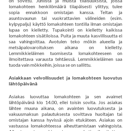
on sovittu. Juhlista ja muista tilaisuuksista, joissa
lomakohteen henkilömäärä tilapäisesti ylittyy, tulee
sopia ennakkoon omistajan kanssa. Teltan ja
asuntovaunun tai vuokrattavien välineiden (esim.
kylpypalju) käyttö lomakohteen tontilla ilman omistajan
lupaa on kielletty. Tupakointi on kielletty kaikissa
lomakohteen sisätiloissa. Puita ja muuta kasvillisuutta ei
saa vahingoittaa. Avotulen teko mökin alueella ja
metsäpalovaroituksen aikana on kielletty.
Lemmikkieläimen tuomisesta lomakohteeseen on
ilmoitettava varausta tehtäessä. Lemmikkieläimen saa
tuoda vain mökkeihin, joissa se on sallittu.
Asiakkaan velvollisuudet ja lomakohteen luovutus
lähtöpäivänä
Asiakas luovuttaa lomakohteen ja sen avaimet
lähtöpäivänä klo 14.00, ellei toisin sovita. Jos asiakas
lähtee muuna aikana, on avainten luovutuksesta ja
vakuusmaksun palautuksesta sovittava huoltajan tai
omistajan kanssa hyvissä ajoin etukäteen. Asiakas on
vastuussa lomakohteessa aiheuttamistaan vahingoista.