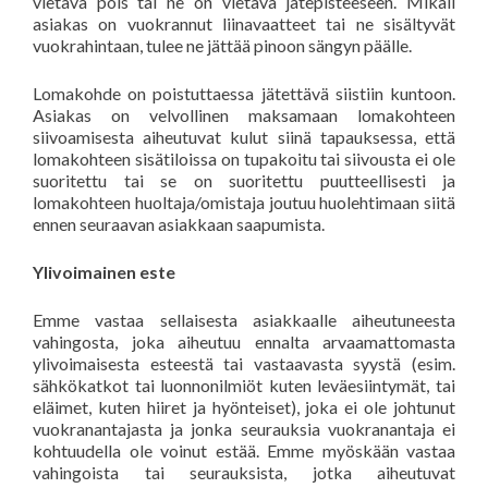
vietävä pois tai ne on vietävä jätepisteeseen. Mikäli
asiakas on vuokrannut liinavaatteet tai ne sisältyvät
vuokrahintaan, tulee ne jättää pinoon sängyn päälle.
Lomakohde on poistuttaessa jätettävä siistiin kuntoon.
Asiakas on velvollinen maksamaan lomakohteen
siivoamisesta aiheutuvat kulut siinä tapauksessa, että
lomakohteen sisätiloissa on tupakoitu tai siivousta ei ole
suoritettu tai se on suoritettu puutteellisesti ja
lomakohteen huoltaja/omistaja joutuu huolehtimaan siitä
ennen seuraavan asiakkaan saapumista.
Ylivoimainen este
Emme vastaa sellaisesta asiakkaalle aiheutuneesta
vahingosta, joka aiheutuu ennalta arvaamattomasta
ylivoimaisesta esteestä tai vastaavasta syystä (esim.
sähkökatkot tai luonnonilmiöt kuten leväesiintymät, tai
eläimet, kuten hiiret ja hyönteiset), joka ei ole johtunut
vuokranantajasta ja jonka seurauksia vuokranantaja ei
kohtuudella ole voinut estää. Emme myöskään vastaa
vahingoista tai seurauksista, jotka aiheutuvat