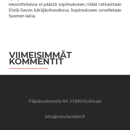
neuvotteluissa ei päästä sopimukseen, riidat ratkaistaan
Etelä-Savon käräjäoikeudessa. Sopimukseen sovelletaan
Suomen lakia.
VIIMEISIMMÄT
KOMMENTIT
Pälpänsalmentie 44, 51880 Koikkala
info@ruuvilanlahti.fi