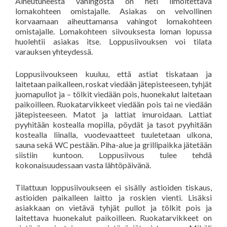
Aiheutuneesta vahingosta on heti ilmoitettava
lomakohteen omistajalle. Asiakas on velvollinen
korvaamaan aiheuttamansa vahingot lomakohteen
omistajalle. Lomakohteen siivouksesta loman lopussa
huolehtii asiakas itse. Loppusiivouksen voi tilata
varauksen yhteydessä.
Loppusiivoukseen kuuluu, että astiat tiskataan ja
laitetaan paikalleen, roskat viedään jätepisteeseen, tyhjät
juomapullot ja – tölkit viedään pois, huonekalut laitetaan
paikoilleen. Ruokatarvikkeet viedään pois tai ne viedään
jätepisteeseen. Matot ja lattiat imuroidaan. Lattiat
pyyhitään kostealla mopilla, pöydät ja tasot pyyhitään
kostealla liinalla, vuodevaatteet tuuletetaan ulkona,
sauna sekä WC pestään. Piha-alue ja grillipaikka jätetään
siistiin kuntoon. Loppusiivous tulee tehdä
kokonaisuudessaan vasta lähtöpäivänä.
Tilattuun loppusiivoukseen ei sisälly astioiden tiskaus,
astioiden paikalleen laitto ja roskien vienti. Lisäksi
asiakkaan on vietävä tyhjät pullot ja tölkit pois ja
laitettava huonekalut paikoilleen. Ruokatarvikkeet on