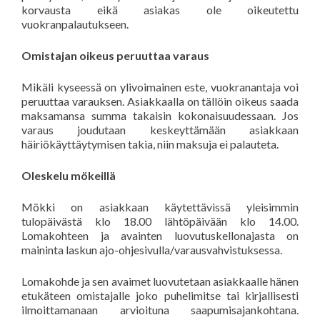
korvausta eikä asiakas ole oikeutettu
vuokranpalautukseen.
Omistajan oikeus peruuttaa varaus
Mikäli kyseessä on ylivoimainen este, vuokranantaja voi
peruuttaa varauksen. Asiakkaalla on tällöin oikeus saada
maksamansa summa takaisin kokonaisuudessaan. Jos
varaus joudutaan keskeyttämään asiakkaan
häiriökäyttäytymisen takia, niin maksuja ei palauteta.
Oleskelu mökeillä
Mökki on asiakkaan käytettävissä yleisimmin
tulopäivästä klo 18.00 lähtöpäivään klo 14.00.
Lomakohteen ja avainten luovutuskellonajasta on
maininta laskun ajo-ohjesivulla/varausvahvistuksessa.
Lomakohde ja sen avaimet luovutetaan asiakkaalle hänen
etukäteen omistajalle joko puhelimitse tai kirjallisesti
ilmoittamanaan arvioituna saapumisajankohtana.