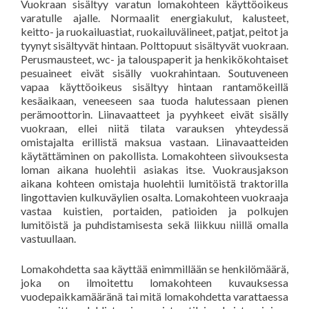
Vuokraan sisältyy varatun lomakohteen käyttöoikeus
varatulle ajalle. Normaalit energiakulut, kalusteet,
keitto- ja ruokailuastiat, ruokailuvälineet, patjat, peitot ja
tyynyt sisältyvät hintaan. Polttopuut sisältyvät vuokraan.
Perusmausteet, wc- ja talouspaperit ja henkikökohtaiset
pesuaineet eivät sisälly vuokrahintaan. Soutuveneen
vapaa käyttöoikeus sisältyy hintaan rantamökeillä
kesäaikaan, veneeseen saa tuoda halutessaan pienen
perämoottorin. Liinavaatteet ja pyyhkeet eivät sisälly
vuokraan, ellei niitä tilata varauksen yhteydessä
omistajalta erillistä maksua vastaan. Liinavaatteiden
käytättäminen on pakollista. Lomakohteen siivouksesta
loman aikana huolehtii asiakas itse. Vuokrausjakson
aikana kohteen omistaja huolehtii lumitöistä traktorilla
lingottavien kulkuväylien osalta. Lomakohteen vuokraaja
vastaa kuistien, portaiden, patioiden ja polkujen
lumitöistä ja puhdistamisesta sekä liikkuu niillä omalla
vastuullaan.
Lomakohdetta saa käyttää enimmillään se henkilömäärä,
joka on ilmoitettu lomakohteen kuvauksessa
vuodepaikkamääränä tai mitä lomakohdetta varattaessa