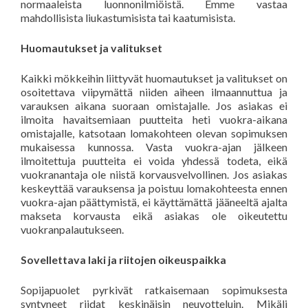
normaaleista luonnonilmiöistä. Emme vastaa
mahdollisista liukastumisista tai kaatumisista.
Huomautukset ja valitukset
Kaikki mökkeihin liittyvät huomautukset ja valitukset on
osoitettava viipymättä niiden aiheen ilmaannuttua ja
varauksen aikana suoraan omistajalle. Jos asiakas ei
ilmoita havaitsemiaan puutteita heti vuokra-aikana
omistajalle, katsotaan lomakohteen olevan sopimuksen
mukaisessa kunnossa. Vasta vuokra-ajan jälkeen
ilmoitettuja puutteita ei voida yhdessä todeta, eikä
vuokranantaja ole niistä korvausvelvollinen. Jos asiakas
keskeyttää varauksensa ja poistuu lomakohteesta ennen
vuokra-ajan päättymistä, ei käyttämättä jääneeltä ajalta
makseta korvausta eikä asiakas ole oikeutettu
vuokranpalautukseen.
Sovellettava laki ja riitojen oikeuspaikka
Sopijapuolet pyrkivät ratkaisemaan sopimuksesta
syntyneet riidat keskinäisin neuvotteluin. Mikäli