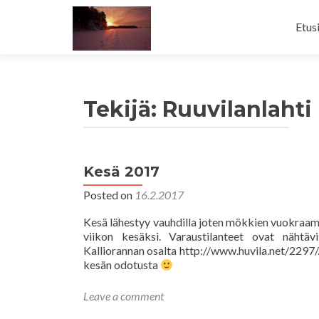
Skip
to
Etus
cont
Tekijä:
Ruuvilanlahti
Kesä 2017
Posted on
16.2.2017
Kesä lähestyy vauhdilla joten mökkien vuokraamin
viikon kesäksi. Varaustilanteet ovat nähtäv
Kalliorannan osalta http://www.huvila.net/2297/
kesän odotusta
Leave a comment