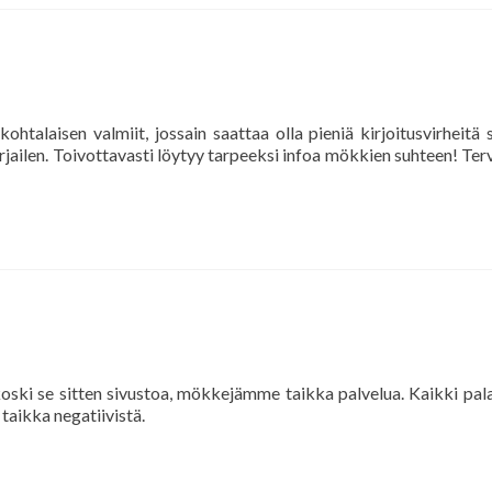
kohtalaisen valmiit, jossain saattaa olla pieniä kirjoitusvirheitä 
orjailen. Toivottavasti löytyy tarpeeksi infoa mökkien suhteen! Ter
koski se sitten sivustoa, mökkejämme taikka palvelua. Kaikki pal
 taikka negatiivistä.