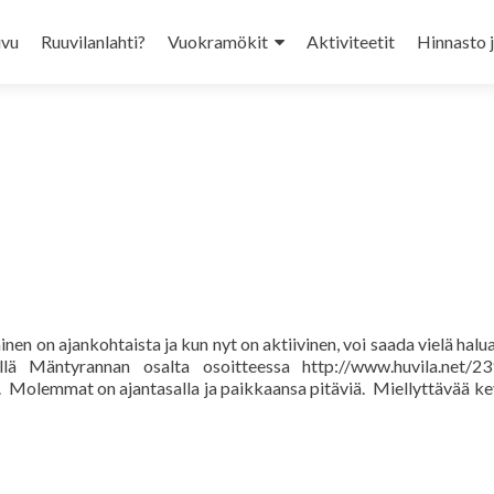
ivu
Ruuvilanlahti?
Vuokramökit
Aktiviteetit
Hinnasto 
ent
en on ajankohtaista ja kun nyt on aktiivinen, voi saada vielä hal
illä Mäntyrannan osalta osoitteessa http://www.huvila.net/2
. Molemmat on ajantasalla ja paikkaansa pitäviä. Miellyttävää ke