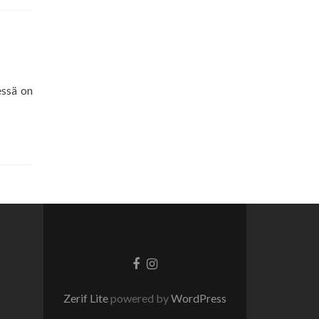
essä on
Go
Go
to
to
Facebook
Instagram
Zerif Lite
powered by
WordPress