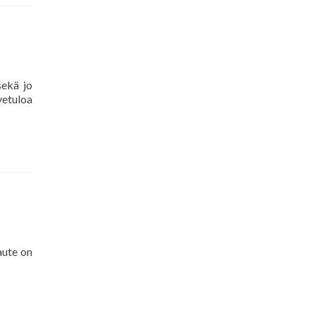
sekä jo
vetuloa
aute on