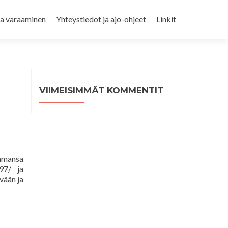
ja varaaminen
Yhteystiedot ja ajo-ohjeet
Linkit
VIIMEISIMMÄT KOMMENTIT
uamansa
397/ ja
vään ja