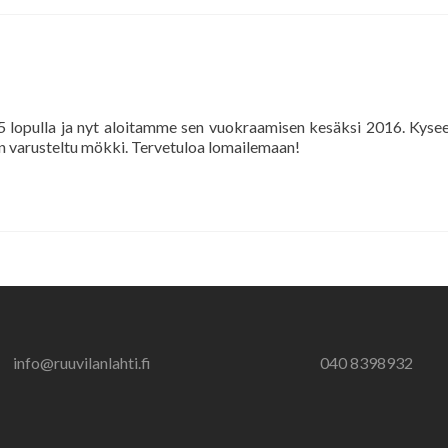
lopulla ja nyt aloitamme sen vuokraamisen kesäksi 2016. Kyse
n varusteltu mökki. Tervetuloa lomailemaan!
info@ruuvilanlahti.fi
040 8398932