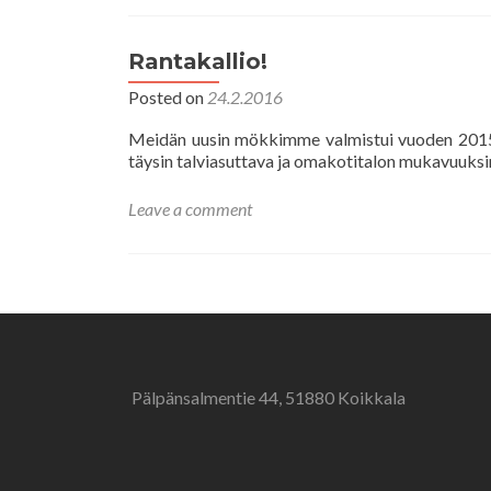
Rantakallio!
Posted on
24.2.2016
Meidän uusin mökkimme valmistui vuoden 2015 
täysin talviasuttava ja omakotitalon mukavuuksi
Leave a comment
Posts
navigation
Pälpänsalmentie 44, 51880 Koikkala