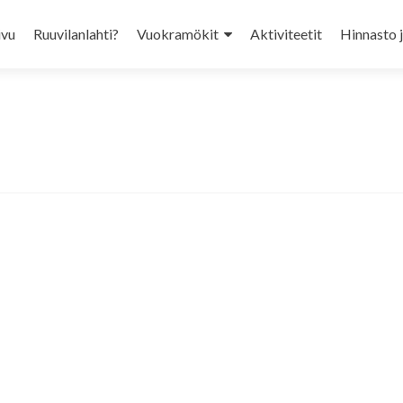
ivu
Ruuvilanlahti?
Vuokramökit
Aktiviteetit
Hinnasto 
ent